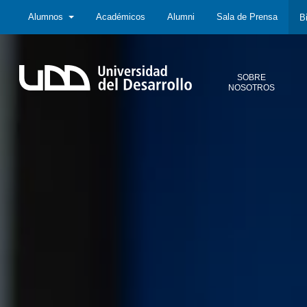
Alumnos
Académicos
Alumni
Sala de Prensa
B
SOBRE
NOSOTROS
Sobre
Nosotros
Todo lo que
necesitas
saber acerca
de la UDD:
Iniciativas
estratégicas,
autoridades,
infraestructura,
entre otros.